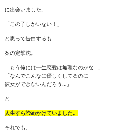
に出会いました。
「この子しかいない！」
と思って告白するも
案の定撃沈。
「もう俺には一生恋愛は無理なのかな…」
「なんでこんなに優しくしてるのに
彼女ができないんだろう…」
と
人生すら諦めかけていました。
それでも、