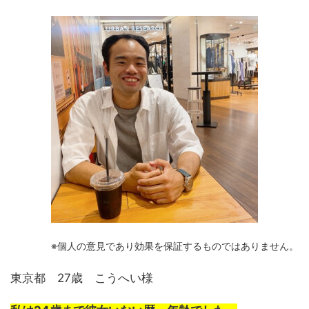
※個人の意見であり効果を保証するものではありません。
東京都 27歳 こうへい様