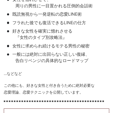
周りの男性に一目置かれる圧倒的会話術
既読無視から一発逆転の恋愛LINE術
フラれた後でも復活できるLINEの仕方
好きな女性を確実に惚れさせる
『女性のタイプ別攻略法』
女性に求められ続けるモテる男性の秘密
一般には絶対に出回らない正しい復縁、
告白リベンジの具体的なロードマップ
…などなど
この他にも、好きな女性と付き合うために絶対必要な
恋愛理論、恋愛テクニックを公開しています。