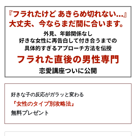
好きな子の反応がガラッと変わる
『女性のタイプ別攻略法』
無料プレゼント