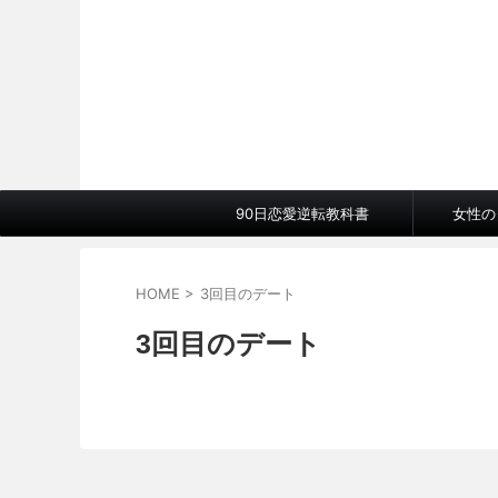
90日恋愛逆転教科書
女性の
HOME
>
3回目のデート
3回目のデート